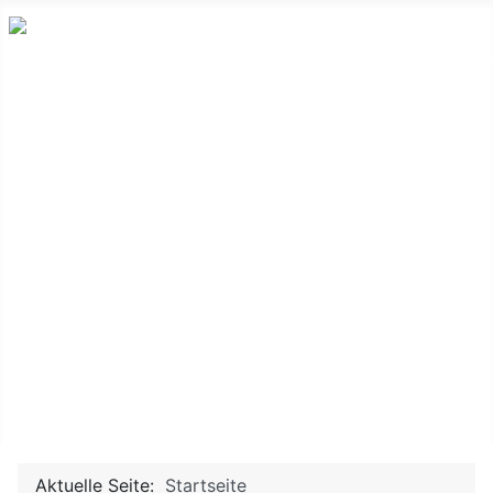
Startseite
Wann und Wo
Ausstellung
Über Tetjus Tügel
Treffpunkt
Kontakt
Presse
Aktuelle Seite:
Startseite